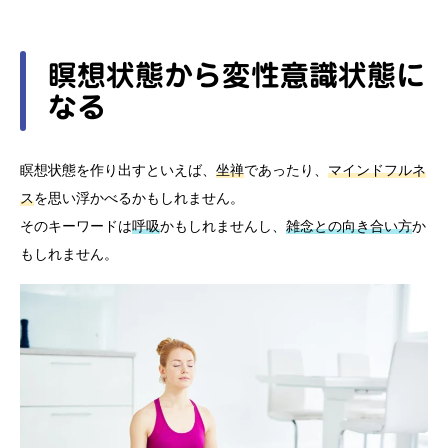
瞑想状態から変性意識状態に
なる
瞑想状態を作り出すといえば、
坐禅
であったり、
マインドフルネ
ス
を思い浮かべるかもしれません。
そのキーワードは
呼吸
かもしれませんし、
雑念との向き合い方
か
もしれません。