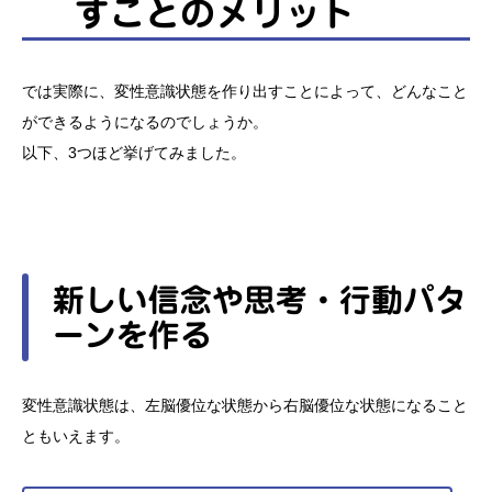
瞑想状態から変性意識状態になる
すことのメリット
変性意識状態を作り出すことのメリット
新しい信念や思考・行動パターンを作る
では実際に、変性意識状態を作り出すことによって、どんなこと
ができるようになるのでしょうか。
現在抱えているメンタルプログラムの改善に効果的
以下、3つほど挙げてみました。
無意識の力を借りて能力を向上させる
新しい信念や思考・行動パタ
ーンを作る
変性意識状態は、左脳優位な状態から右脳優位な状態になること
ともいえます。